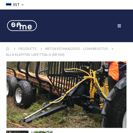
EST
PRODUCTS
METSAVEOHAAGISED
,
LISAVARUSTUS
ALLA KLAPITAV LAFETTJALG (MF650)