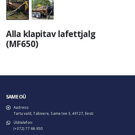
Alla klapitav lafettjalg
(MF650)
SAME OÜ
Aadress:
Tartu vald, Tabivere, Same tee 3, 49127, Eesti
Üldtelefon:
(+372) 77 66 950