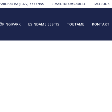
RE PARTS: (+372) 77 66 955
E-MAIL: INFO@SAME.EE
FACEBOOK
ÖPINGIPARK
ESINDAME EESTIS
TOETAME
KONTAKT