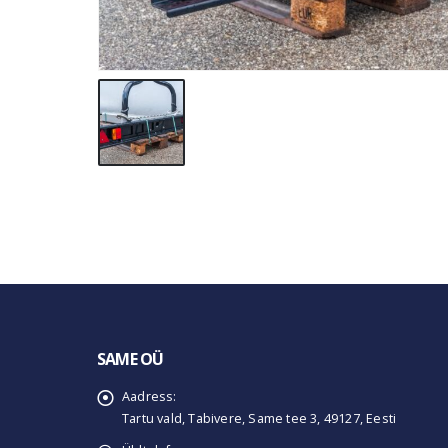
SAME OÜ
Aadress:
Tartu vald, Tabivere, Same tee 3, 49127, Eesti