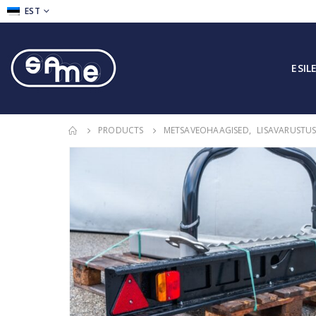
EST
ESIL
PRODUCTS
METSAVEOHAAGISED
,
LISAVARUSTU