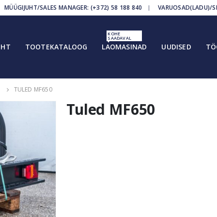
MÜÜGIJUHT/SALES MANAGER: (+372) 58 188 840
VARUOSAD(LADU)/SPA
KOHE
SAADAVAL
EHT
TOOTEKATALOOG
LAOMASINAD
UUDISED
TÖ
S
TULED MF650
Tuled MF650